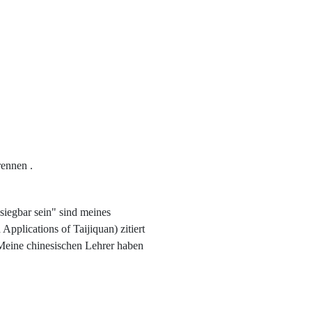
rennen .
iegbar sein" sind meines
pplications of Taijiquan) zitiert
 Meine chinesischen Lehrer haben