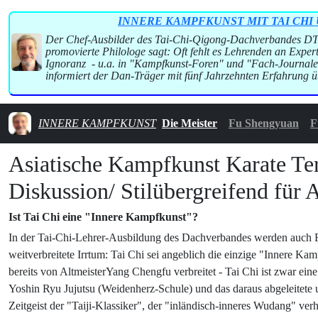
INNERE KAMPFKUNST MIT TAI CHI UND QIG
Der Chef-Ausbilder des Tai-Chi-Qigong-Dachverbandes DTB e
promovierte Philologe sagt: Oft fehlt es Lehrenden an Expert
Ignoranz - u.a. in "Kampfkunst-Foren" und "Fach-Journale
informiert der Dan-Träger mit fünf Jahrzehnten Erfahrung üb
INNERE KAMPFKUNST
Die Meister
Fu Shengyuan
F
Asiatische Kampfkunst Karate Te
Diskussion/ Stilübergreifend für 
Ist Tai Chi eine "Innere Kampfkunst"?
In der Tai-Chi-Lehrer-Ausbildung des Dachverbandes werden auch Fehl
weitverbreitete Irrtum: Tai Chi sei angeblich die einzige "Innere K
bereits von AltmeisterYang Chengfu verbreitet - Tai Chi ist zwar ei
Yoshin Ryu Jujutsu (Weidenherz-Schule) und das daraus abgeleitete
Zeitgeist der "Taiji-Klassiker", der "inländisch-inneres Wudang" ve