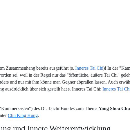
derem Zusammenhang bereits ausgeführt (s.
Inneres Tai Chi
)! In der "Ka
rden sei, weil in der Regel nur das "öffentliche, äußere Tai Chi" gel
 anders und nur mit ihm könne man Gegner abprallen lassen. Auch erwä
 ausdrücklich über sich gestellt hat s. Inneres Tai Chi:
Inneres Tai Ch
den "Kummerkasten") des Dt. Taichi-Bundes zum Thema
Yang Shou Ch
unter
Chu King Hung
.
ung und Innere Weiterentwicklung