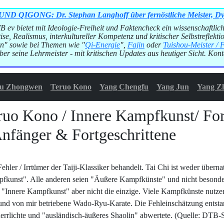
ONG: Dr. Stephan Langhoff über fernöstliche Meister, Dynasti
v bietet mit Ideologie-Freiheit und Faktencheck ein wissenschaftlich
ise, Realismus, interkultureller Kompetenz und kritischer Selbstreflekt
n" sowie bei Themen wie "
Qi-Energie
",
Fajin
oder
Tuishou-Meister / 
er seine Lehrmeister - mit kritischen Updates aus heutiger Sicht. Kon
u Zhongwen
Teruo Kono
Yang Chengfu
Yang Jun
Yang Z
ruo Kono / Innere Kampfkunst/ For
Anfänger & Fortgeschrittene
er / Irrtümer der Taiji-Klassiker behandelt. Tai Chi ist weder übernat
ampfkunst". Alle anderen seien "Äußere Kampfkünste" und nicht besonde
ne "Innere Kampfkunst" aber nicht die einzige. Viele Kampfkünste nutze
 und von mir betriebene Wado-Ryu-Karate. Die Fehleinschätzung entsta
rherrlichte und "ausländisch-äußeres Shaolin" abwertete. (Quelle: DTB-