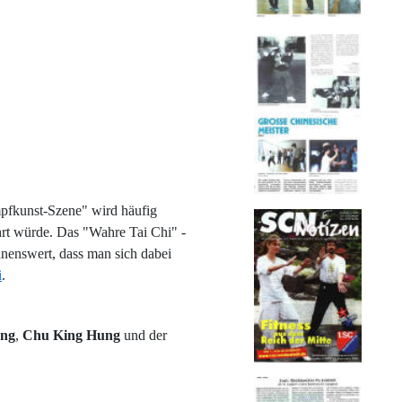
mpfkunst-Szene" wird häufig
ehrt würde. Das "Wahre Tai Chi" -
hnenswert, dass man sich dabei
i
.
ung
,
Chu King Hung
und der