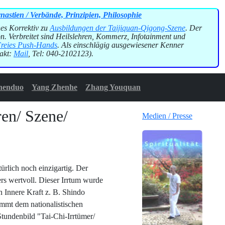
en / Verbände, Prinzipien, Philosophie
es Korrektiv zu
Ausbildungen der Taijiquan-Qigong-Szene
. Der
ion. Verbreitet sind Heilslehren, Kommerz, Infotainment und
Freies Push-Hands
. Als einschlägig ausgewiesener Kenner
takt:
Mail
, Tel: 040-2102123).
henduo
Yang Zhenhe
Zhang Youquan
en/ Szene/
Medien / Presse
ürlich noch einzigartig. Der
rs wertvoll. Dieser Irrtum wurde
n Innere Kraft z. B. Shindo
mmt dem nationalistischen
Stundenbild "Tai-Chi-Irrtümer/