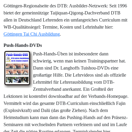
Göttingen-Regionalseite des DTB: Ausbilder-Netzwerk: Seit 1996
bietet der gemeinnützige Taijiquan-Qigong-Dachverband DTB
allen in Deutschland Lehrenden ein umfangreiches Curriculum mit
WB-Qualitätssiegel: Termine, Kosten und Lehrinhalte hier:
Göttingen Tai Chi Ausbildung
.
Push-Hands-DVDs
Push-Hands-Üben ist insbesondere dann
schwierig, wenn man keinen Trainingspartner hat.
Dann sind Dr. Langhoffs Tuishou-DVDs eine
großartige Hilfe. Die Lehrvideos sind als offizielle
Lehrmittel für Lehrerausbildung vom DTB-
Zentralverband anerkannt. Ein Großteil der
Lektionen ist kostenfrei downloadbar auf der Verbands-Homepage.
Vermittelt wird das gesamte DTB-Curriculum einschließlich Fajin
(Explosivkraft) und Dalü (das große Ziehen). Nach dem
Heimstudium kann man dann das Pushing-Hands auf den Präsenz-
Seminaren mit wechselnden Partnern verfeinern und und im Laufe
der Zeit die nötige Routine erlangen. Terminkalender hier