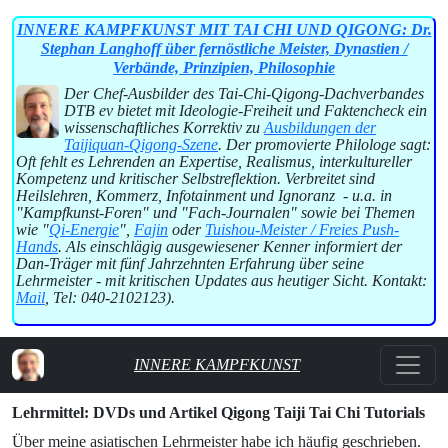
INNERE KAMPFKUNST MIT TAI CHI UND QIGONG: Dr.
Stephan Langhoff über fernöstliche Meister, Dynastien /
Verbände, Prinzipien, Philosophie
Der Chef-Ausbilder des Tai-Chi-Qigong-Dachverbandes
DTB ev bietet mit Ideologie-Freiheit und Faktencheck ein
wissenschaftliches Korrektiv zu
Ausbildungen der
Taijiquan-Qigong-Szene
. Der promovierte Philologe sagt:
Oft fehlt es Lehrenden an Expertise, Realismus, interkultureller
Kompetenz und kritischer Selbstreflektion. Verbreitet sind
Heilslehren, Kommerz, Infotainment und Ignoranz - u.a. in
"Kampfkunst-Foren" und "Fach-Journalen" sowie bei Themen
wie "
Qi-Energie
",
Fajin
oder
Tuishou-Meister / Freies Push-
Hands
. Als einschlägig ausgewiesener Kenner informiert der
Dan-Träger mit fünf Jahrzehnten Erfahrung über seine
Lehrmeister - mit kritischen Updates aus heutiger Sicht. Kontakt:
Mail
, Tel: 040-2102123).
INNERE KAMPFKUNST
Lehrmittel: DVDs und Artikel Qigong Taiji Tai Chi Tutorials
Über meine asiatischen Lehrmeister habe ich häufig geschrieben.